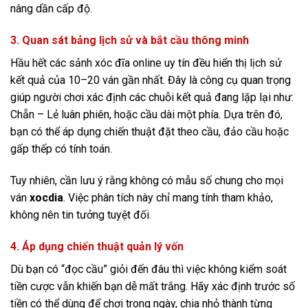
nâng dần cấp độ.
3. Quan sát bảng lịch sử và bắt cầu thông minh
Hầu hết các sảnh xóc đĩa online uy tín đều hiển thị lịch sử
kết quả của 10–20 ván gần nhất. Đây là công cụ quan trọng
giúp người chơi xác định các chuỗi kết quả đang lặp lại như:
Chẵn – Lẻ luân phiên, hoặc cầu dài một phía. Dựa trên đó,
bạn có thể áp dụng chiến thuật đặt theo cầu, đảo cầu hoặc
gấp thếp có tính toán.
Tuy nhiên, cần lưu ý rằng không có mẫu số chung cho mọi
ván
xocdia
. Việc phân tích này chỉ mang tính tham khảo,
không nên tin tưởng tuyệt đối.
4. Áp dụng chiến thuật quản lý vốn
Dù bạn có “đọc cầu” giỏi đến đâu thì việc không kiểm soát
tiền cược vẫn khiến bạn dễ mất trắng. Hãy xác định trước số
tiền có thể dùng để chơi trong ngày, chia nhỏ thành từng