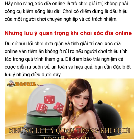
Hãy nhớ rằng, xóc đĩa online là trò chơi giải trí, không phải
công cụ kiếm sống lâu dài. Chơi có điểm dừng là dấu hiệu
của một người chơi chuyên nghiệp và có trách nhiệm.
Những lưu ý quan trọng khi chơi xóc đĩa online
Dù sở hữu lối chơi đơn giản và tính giải trí cao, xóc đĩa
online vẫn tiềm ẩn không ít rủi ro nếu người chơi thiếu tỉnh
táo trong quá trình tham gia. Để đảm bảo trải nghiệm cá
cược diễn ra suôn sẻ, an toàn và hiệu quả, bạn cần đặc biệt
lưu ý những điều dưới đây.