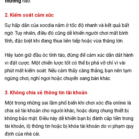
thưởng
nào.
2. Kiểm soát cảm xúc
Sự hấp dẫn của xocdia nằm ở tốc độ nhanh và kết quả bất
ngờ. Tuy nhiên, điều đó cũng dễ khiến người chơi mất bình
tĩnh, đặc biệt khi đang thua liên tiếp hoặc vừa thắng lớn.
Hãy luôn giữ đầu óc tỉnh táo, đừng để cảm xúc dẫn dắt hành
vi đặt cược. Một chiến lược tốt có thể bị phá vỡ chỉ vì vài
phút mất kiểm soát. Nếu cảm thấy căng thẳng, bạn nên tạm
ngừng chơi, nghỉ ngơi hoặc chuyển sang bàn khác.
3. Không chia sẻ thông tin tài khoản
Một trong những sai lầm phổ biến khi chơi xóc đĩa online là
chia sẻ tài khoản cho người khác, hoặc dùng chung thiết bị
không bảo mật. Điều này dễ khiến bạn bị đánh cắp tiền trong
tài khoản, lộ thông tin hoặc bị khóa tài khoản do vi phạm quy
định của nhà cái.