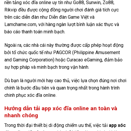
nền tảng xóc đĩa online uy tín như Go88, Sunwin, Zo88,
Rikvip đều được cộng đồng người chơi đánh giá tích cực
trên các diễn đàn như Diễn đàn Game Việt và
Lamchame.com, với hàng ngàn lượt bình luận xác thực và
báo cáo thanh toán minh bạch.
Ngoài ra, các nhà cái này thường được cấp phép hoạt động
bởi tổ chức quốc tế như PAGCOR (Philippine Amusement
and Gaming Corporation) hoặc Curacao eGaming, đảm bảo
sự hợp pháp và minh bạch trong vận hành.
Dù bạn là người mới hay cao thủ, việc lựa chọn đúng nơi chơi
chính là bước đầu tiên và quan trọng nhất trong hành trình
chinh phục xóc đĩa online.
Hướng dẫn tải app xóc đĩa online an toàn và
nhanh chóng
Trong thời đại thiết bị di động chiếm ưu thế, việc tải
app xóc