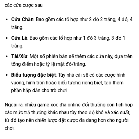
các cửa cược sau:
Cửa Chẵn
: Bao gồm các tổ hợp như 2 đỏ 2 trắng, 4 đỏ, 4
trắng.
Cửa Lẻ
: Bao gồm các tổ hợp như 1 đỏ 3 trắng, 3 đỏ 1
trắng.
Tài/Xỉu
: Một số phiên bản sẽ thêm các cửa này, dựa trên
tổng điểm hoặc tỷ lệ mặt đỏ/trắng.
Biểu tượng đặc biệt
: Tùy nhà cái sẽ có các cược hình
vuông, hình tròn hoặc biểu tượng riêng biệt, tạo thêm
phần hấp dẫn cho trò chơi.
Ngoài ra, nhiều game xóc đĩa online đổi thưởng còn tích hợp
các mức trả thưởng khác nhau tùy theo độ khó và xác suất,
từ đó tạo nên chiến lược đặt cược đa dạng hơn cho người
chơi.