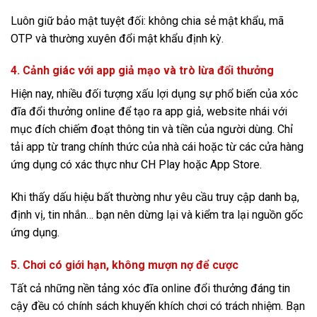
Luôn giữ bảo mật tuyệt đối: không chia sẻ mật khẩu, mã
OTP và thường xuyên đổi mật khẩu định kỳ.
4. Cảnh giác với app giả mạo và trò lừa đổi thưởng
Hiện nay, nhiều đối tượng xấu lợi dụng sự phổ biến của xóc
đĩa đổi thưởng online để tạo ra app giả, website nhái với
mục đích chiếm đoạt thông tin và tiền của người dùng. Chỉ
tải app từ trang chính thức của nhà cái hoặc từ các cửa hàng
ứng dụng có xác thực như CH Play hoặc App Store.
Khi thấy dấu hiệu bất thường như yêu cầu truy cập danh bạ,
định vị, tin nhắn… bạn nên dừng lại và kiểm tra lại nguồn gốc
ứng dụng.
5. Chơi có giới hạn, không mượn nợ để cược
Tất cả những nền tảng xóc đĩa online đổi thưởng đáng tin
cậy đều có chính sách khuyến khích chơi có trách nhiệm. Bạn