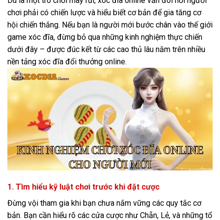
Dù là một trò chơi may rủi, xóc đĩa online vẫn đòi hỏi người
chơi phải có chiến lược và hiểu biết cơ bản để gia tăng cơ
hội chiến thắng. Nếu bạn là người mới bước chân vào thế giới
game xóc đĩa, đừng bỏ qua những kinh nghiệm thực chiến
dưới đây – được đúc kết từ các cao thủ lâu năm trên nhiều
nền tảng xóc đĩa đổi thưởng online.
1. Tìm hiểu kỹ luật chơi trước khi đặt cược
Đừng vội tham gia khi bạn chưa nắm vững các quy tắc cơ
bản. Bạn cần hiểu rõ các cửa cược như Chẵn, Lẻ, và những tổ