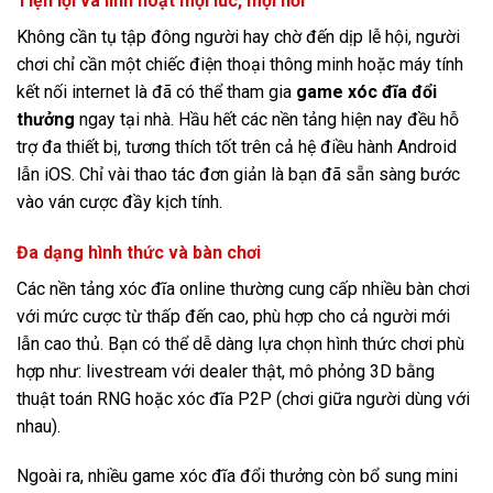
Tiện lợi và linh hoạt mọi lúc, mọi nơi
Không cần tụ tập đông người hay chờ đến dịp lễ hội, người
chơi chỉ cần một chiếc điện thoại thông minh hoặc máy tính
kết nối internet là đã có thể tham gia
game xóc đĩa đổi
thưởng
ngay tại nhà. Hầu hết các nền tảng hiện nay đều hỗ
trợ đa thiết bị, tương thích tốt trên cả hệ điều hành Android
lẫn iOS. Chỉ vài thao tác đơn giản là bạn đã sẵn sàng bước
vào ván cược đầy kịch tính.
Đa dạng hình thức và bàn chơi
Các nền tảng xóc đĩa online thường cung cấp nhiều bàn chơi
với mức cược từ thấp đến cao, phù hợp cho cả người mới
lẫn cao thủ. Bạn có thể dễ dàng lựa chọn hình thức chơi phù
hợp như: livestream với dealer thật, mô phỏng 3D bằng
thuật toán RNG hoặc xóc đĩa P2P (chơi giữa người dùng với
nhau).
Ngoài ra, nhiều game xóc đĩa đổi thưởng còn bổ sung mini