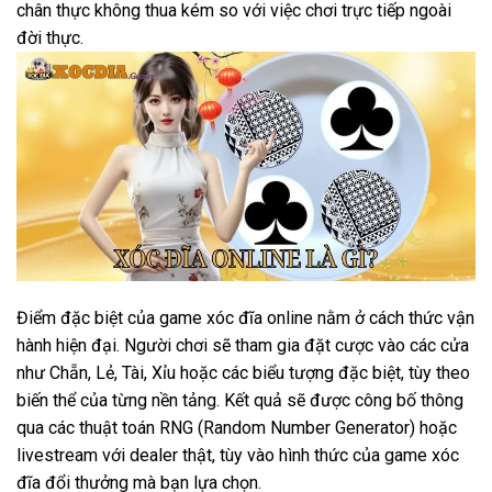
chân thực không thua kém so với việc chơi trực tiếp ngoài
đời thực.
Điểm đặc biệt của game xóc đĩa online nằm ở cách thức vận
hành hiện đại. Người chơi sẽ tham gia đặt cược vào các cửa
như Chẵn, Lẻ, Tài, Xỉu hoặc các biểu tượng đặc biệt, tùy theo
biến thể của từng nền tảng. Kết quả sẽ được công bố thông
qua các thuật toán RNG (Random Number Generator) hoặc
livestream với dealer thật, tùy vào hình thức của game xóc
đĩa đổi thưởng mà bạn lựa chọn.