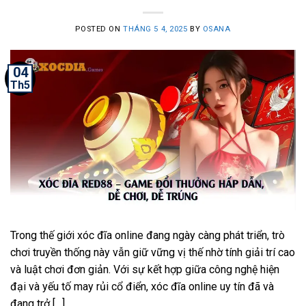
POSTED ON
THÁNG 5 4, 2025
BY
OSANA
04
Th5
Trong thế giới xóc đĩa online đang ngày càng phát triển, trò
chơi truyền thống này vẫn giữ vững vị thế nhờ tính giải trí cao
và luật chơi đơn giản. Với sự kết hợp giữa công nghệ hiện
đại và yếu tố may rủi cổ điển, xóc đĩa online uy tín đã và
đang trở […]