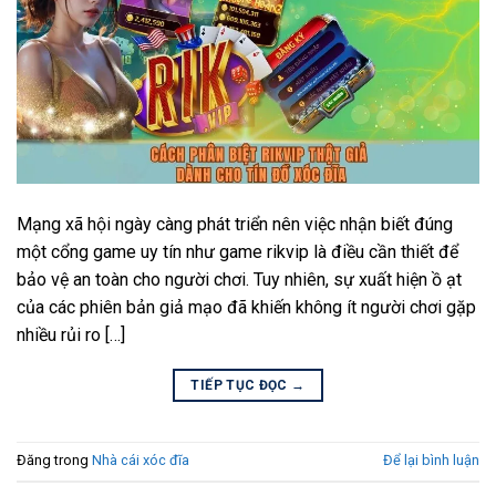
Mạng xã hội ngày càng phát triển nên việc nhận biết đúng
một cổng game uy tín như game rikvip là điều cần thiết để
bảo vệ an toàn cho người chơi. Tuy nhiên, sự xuất hiện ồ ạt
của các phiên bản giả mạo đã khiến không ít người chơi gặp
nhiều rủi ro […]
TIẾP TỤC ĐỌC
→
Đăng trong
Nhà cái xóc đĩa
Để lại bình luận