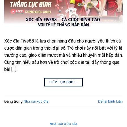
Xóc đĩa Five88 là lựa chọn hàng đầu cho người yêu thích cá
cược dân gian trong thời đại số. Trò chơi này nổi bật với tỷ lệ
thưởng cao, giao diện mượt mà và nhiều khuyến mãi hấp dẫn.
Cùng tìm hiểu sâu hơn về trò chơi xóc đĩa tại đây thông qua
bài […]
TIẾP TỤC ĐỌC
→
Đăng trong
Nhà cái xóc đĩa
Để lại bình luận
NHÀ CÁI XÓC ĐĨA