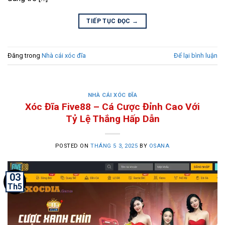
TIẾP TỤC ĐỌC
→
Đăng trong
Nhà cái xóc đĩa
Để lại bình luận
NHÀ CÁI XÓC ĐĨA
Xóc Đĩa Five88 – Cá Cược Đỉnh Cao Với
Tỷ Lệ Thắng Hấp Dẫn
POSTED ON
THÁNG 5 3, 2025
BY
OSANA
03
Th5