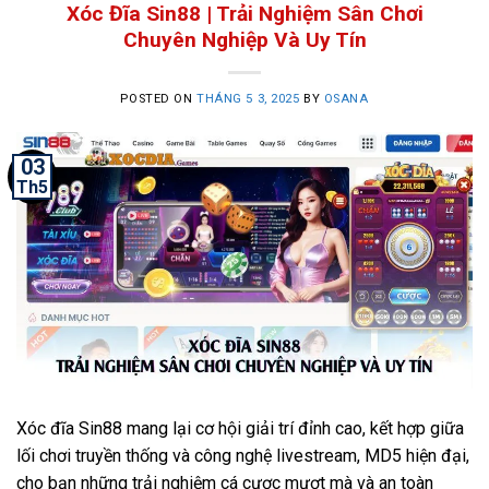
Xóc Đĩa Sin88 | Trải Nghiệm Sân Chơi
Chuyên Nghiệp Và Uy Tín
POSTED ON
THÁNG 5 3, 2025
BY
OSANA
03
Th5
Xóc đĩa Sin88 mang lại cơ hội giải trí đỉnh cao, kết hợp giữa
lối chơi truyền thống và công nghệ livestream, MD5 hiện đại,
cho bạn những trải nghiệm cá cược mượt mà và an toàn