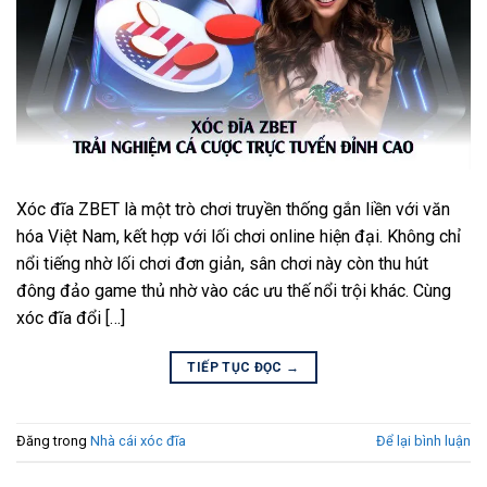
Xóc đĩa ZBET là một trò chơi truyền thống gắn liền với văn
hóa Việt Nam, kết hợp với lối chơi online hiện đại. Không chỉ
nổi tiếng nhờ lối chơi đơn giản, sân chơi này còn thu hút
đông đảo game thủ nhờ vào các ưu thế nổi trội khác. Cùng
xóc đĩa đổi […]
TIẾP TỤC ĐỌC
→
Đăng trong
Nhà cái xóc đĩa
Để lại bình luận