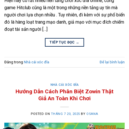
Hiện nay có rất nhiều nền tảng chơi xóc đĩa online, cổng
game Hitclub cũng là một trong những nền tảng uy tín mà
người chơi lựa chọn nhiều . Tuy nhiên, đi kèm với sự phổ biến
đó là hàng loạt trang mạo danh, giả mạo với mục đích chiếm
đoạt tài sản người […]
TIẾP TỤC ĐỌC
→
Đăng trong
Nhà cái xóc đĩa
Để lại bình luận
NHÀ CÁI XÓC ĐĨA
Hướng Dẫn Cách Phân Biệt Zowin Thật
Giả An Toàn Khi Chơi
POSTED ON
THÁNG 7 20, 2025
BY
OSANA