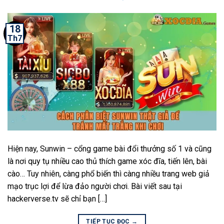
18
Th7
Hiện nay, Sunwin – cổng game bài đổi thưởng số 1 và cũng
là nơi quy tụ nhiều cao thủ thích game xóc đĩa, tiến lên, bài
cào… Tuy nhiên, càng phổ biến thì càng nhiều trang web giả
mạo trục lợi để lừa đảo người chơi. Bài viết sau tại
hackerverse.tv sẽ chỉ bạn […]
TIẾP TỤC ĐỌC
→