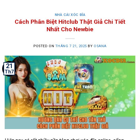
NHÀ CÁI XÓC ĐĨA
Cách Phân Biệt Hitclub Thật Giả Chi Tiết
Nhất Cho Newbie
POSTED ON
THÁNG 7 21, 2025
BY
OSANA
21
Th7