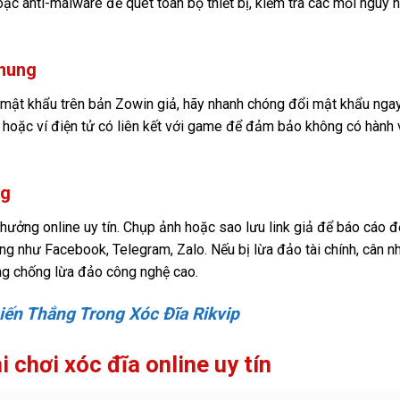
ặc anti-malware để quét toàn bộ thiết bị, kiểm tra các mối nguy h
chung
 mật khẩu trên bản Zowin giả, hãy nhanh chóng đổi mật khẩu nga
g hoặc ví điện tử có liên kết với game để đảm bảo không có hành 
ng
thưởng online uy tín. Chụp ảnh hoặc sao lưu link giả để báo cáo 
 như Facebook, Telegram, Zalo. Nếu bị lừa đảo tài chính, cân n
ng chống lừa đảo công nghệ cao.
iến Thắng Trong Xóc Đĩa Rikvip
 chơi xóc đĩa online uy tín