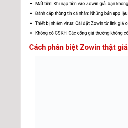
Mất tiền: Khi nạp tiền vào Zowin giả, bạn không 
Đánh cắp thông tin cá nhân: Những bản app lậu c
Thiết bị nhiễm virus: Cài đặt Zowin từ link gi
Không có CSKH: Các cổng giả thường không có ho
Cách phân biệt Zowin thật gi