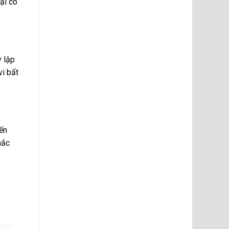
ại có
y lập
vi bất
đến
hắc