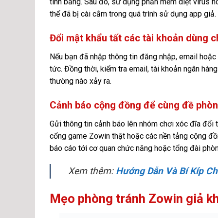
tính bảng. Sau đó, sử dụng phần mềm diệt virus ho
thể đã bị cài cắm trong quá trình sử dụng app giả.
Đổi mật khẩu tất các tài khoản dùng 
Nếu bạn đã nhập thông tin đăng nhập, email hoặc
tức. Đồng thời, kiểm tra email, tài khoản ngân hàn
thường nào xảy ra.
Cảnh báo cộng đồng để cùng đề phò
Gửi thông tin cảnh báo lên nhóm chơi xóc đĩa đổi 
cổng game Zowin thật hoặc các nền tảng cộng đồng
báo cáo tới cơ quan chức năng hoặc tổng đài phò
Xem thêm:
Hướng Dẫn Và Bí Kíp Ch
Mẹo phòng tránh Zowin giả khi