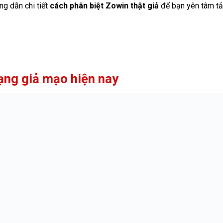
ng dẫn chi tiết
cách phân biệt Zowin thật giả
để bạn yên tâm tả
ạng giả mạo hiện nay