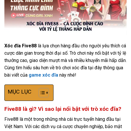
Xóc đĩa Five88
là lựa chọn hàng đầu cho người yêu thích cá
cược dân gian trong thời đại số. Trò chơi này nổi bật với tỷ lệ
thưởng cao, giao diện mượt mà và nhiều khuyến mãi hấp dẫn.
Cùng tìm hiểu sâu hơn về trò chơi xóc đĩa tại đây thông qua
bài viết của
game xóc đĩa
này nhé!
MỤC LỤC
Five88 là gì? Vì sao lại nổi bật với trò xóc đĩa?
Five88 là một trong những nhà cái trực tuyến hàng đầu tại
Việt Nam. Với các dịch vụ cá cược chuyên nghiệp, bảo mật