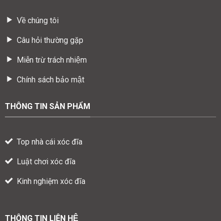
Về chúng tôi
Câu hỏi thường gặp
Miễn trừ trách nhiệm
Chính sách bảo mật
THÔNG TIN SẢN PHẨM
Top nhà cái xóc đĩa
Luật chơi xóc đĩa
Kinh nghiệm xóc đĩa
THÔNG TIN LIÊN HỆ