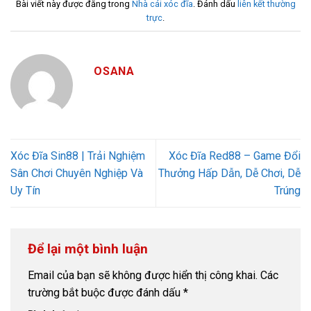
Bài viết này được đăng trong
Nhà cái xóc đĩa
. Đánh dấu
liên kết thường
trực
.
OSANA
Xóc Đĩa Sin88 | Trải Nghiệm
Xóc Đĩa Red88 – Game Đổi
Sân Chơi Chuyên Nghiệp Và
Thưởng Hấp Dẫn, Dễ Chơi, Dễ
Uy Tín
Trúng
Để lại một bình luận
Email của bạn sẽ không được hiển thị công khai.
Các
trường bắt buộc được đánh dấu
*