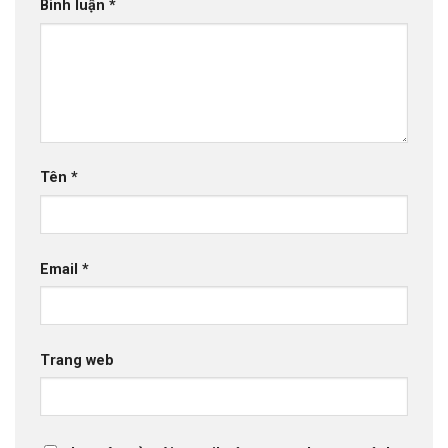
Bình luận
*
Tên
*
Email
*
Trang web