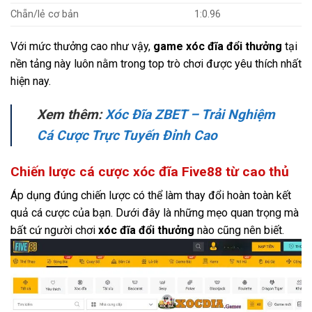
Chẵn/lẻ cơ bản
1:0.96
Với mức thưởng cao như vậy,
game xóc đĩa đổi thưởng
tại
nền tảng này luôn nằm trong top trò chơi được yêu thích nhất
hiện nay.
Xem thêm:
Xóc Đĩa ZBET – Trải Nghiệm
Cá Cược Trực Tuyến Đỉnh Cao
Chiến lược cá cược xóc đĩa Five88 từ cao thủ
Áp dụng đúng chiến lược có thể làm thay đổi hoàn toàn kết
quả cá cược của bạn. Dưới đây là những mẹo quan trọng mà
bất cứ người chơi
xóc đĩa đổi thưởng
nào cũng nên biết.