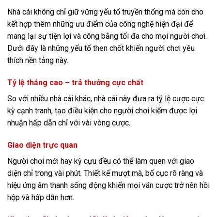
Nhà cái không chỉ giữ vững yếu tố truyền thống mà còn cho
kết hợp thêm những ưu điểm của công nghệ hiện đại để
mang lại sự tiện lợi và công bằng tối đa cho mọi người chơi.
Dưới đây là những yếu tố then chốt khiến người chơi yêu
thích nền tảng này.
Tỷ lệ thắng cao – trả thưởng cực chất
So với nhiều nhà cái khác, nhà cái này đưa ra tỷ lệ cược cực
kỳ cạnh tranh, tạo điều kiện cho người chơi kiếm được lợi
nhuận hấp dẫn chỉ với vài vòng cược.
Giao diện trực quan
Người chơi mới hay kỳ cựu đều có thể làm quen với giao
diện chỉ trong vài phút. Thiết kế mượt mà, bố cục rõ ràng và
hiệu ứng âm thanh sống động khiến mọi ván cược trở nên hồi
hộp và hấp dẫn hơn.