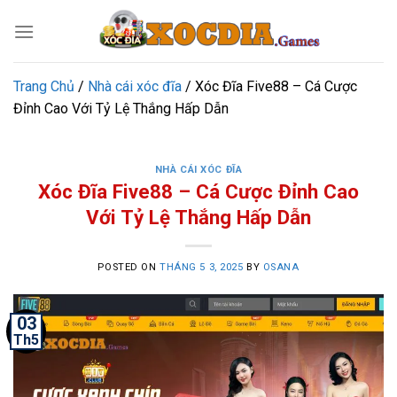
Bỏ
qua
nội
dung
Trang Chủ
/
Nhà cái xóc đĩa
/
Xóc Đĩa Five88 – Cá Cược
Đỉnh Cao Với Tỷ Lệ Thắng Hấp Dẫn
NHÀ CÁI XÓC ĐĨA
Xóc Đĩa Five88 – Cá Cược Đỉnh Cao
Với Tỷ Lệ Thắng Hấp Dẫn
POSTED ON
THÁNG 5 3, 2025
BY
OSANA
03
Th5