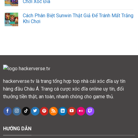
Chơi Xóc Đĩa
Cách Phân Biệt Sunwin Thật Giả Để Tránh Mất Trắng
Khi Chơi
hackerverse.tv là trang tổng hợp top nhà cái xóc đĩa uy tín
hàng đầu Châu Á. Trang cá cược xóc đĩa online uy tín, đổi
thưởng tiền thật, an toàn, nhanh chóng cho game thủ.
HƯỚNG DẪN