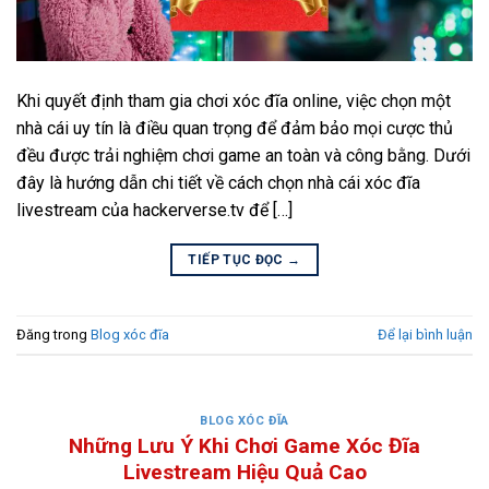
Khi quyết định tham gia chơi xóc đĩa online, việc chọn một
nhà cái uy tín là điều quan trọng để đảm bảo mọi cược thủ
đều được trải nghiệm chơi game an toàn và công bằng. Dưới
đây là hướng dẫn chi tiết về cách chọn nhà cái xóc đĩa
livestream của hackerverse.tv để […]
TIẾP TỤC ĐỌC
→
Đăng trong
Blog xóc đĩa
Để lại bình luận
BLOG XÓC ĐĨA
Những Lưu Ý Khi Chơi Game Xóc Đĩa
Livestream Hiệu Quả Cao