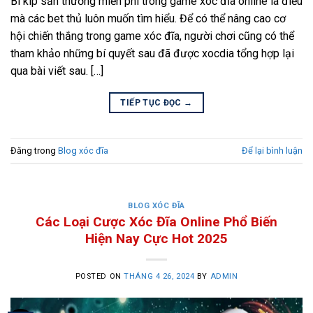
Bí kíp săn thưởng miễn phí trong game xóc đĩa online là điều
mà các bet thủ luôn muốn tìm hiểu. Để có thể nâng cao cơ
hội chiến thắng trong game xóc đĩa, người chơi cũng có thể
tham khảo những bí quyết sau đã được xocdia tổng hợp lại
qua bài viết sau. […]
TIẾP TỤC ĐỌC
→
Đăng trong
Blog xóc đĩa
Để lại bình luận
BLOG XÓC ĐĨA
Các Loại Cược Xóc Đĩa Online Phổ Biến
Hiện Nay Cực Hot 2025
POSTED ON
THÁNG 4 26, 2024
BY
ADMIN