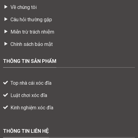
Về chúng tôi
Câu hỏi thường gặp
Miễn trừ trách nhiệm
Chính sách bảo mật
THÔNG TIN SẢN PHẨM
Top nhà cái xóc đĩa
Luật chơi xóc đĩa
Kinh nghiệm xóc đĩa
THÔNG TIN LIÊN HỆ