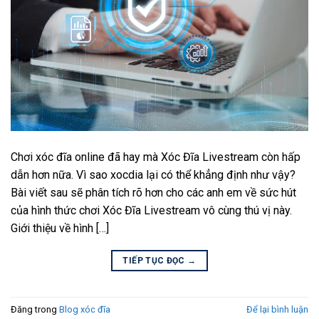
Chơi xóc đĩa online đã hay mà Xóc Đĩa Livestream còn hấp
dẫn hơn nữa. Vì sao xocdia lại có thể khẳng định như vậy?
Bài viết sau sẽ phân tích rõ hơn cho các anh em về sức hút
của hình thức chơi Xóc Đĩa Livestream vô cùng thú vị này.
Giới thiệu về hình […]
TIẾP TỤC ĐỌC
→
Đăng trong
Blog xóc đĩa
Để lại bình luận