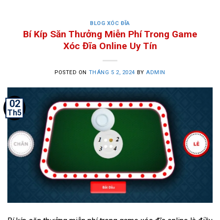
BLOG XÓC ĐĨA
Bí Kíp Săn Thưởng Miễn Phí Trong Game
Xóc Đĩa Online Uy Tín
POSTED ON
THÁNG 5 2, 2024
BY
ADMIN
02
Th5