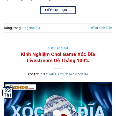
TIẾP TỤC ĐỌC
→
Đăng trong
Blog xóc đĩa
Để lại bình luận
BLOG XÓC ĐĨA
Kinh Nghiệm Chơi Game Xóc Đĩa
Livestream Dễ Thắng 100%
POSTED ON
THÁNG 1 23, 2024
BY
OSANA
23
Th1