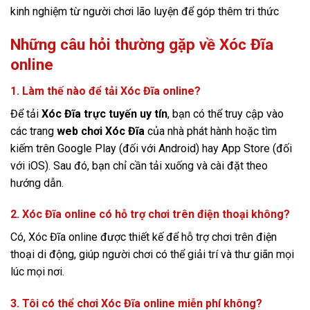
kinh nghiệm từ người chơi lão luyện để góp thêm tri thức
Những câu hỏi thường gặp về Xóc Đĩa
online
1. Làm thế nào để tải Xóc Đĩa online?
Để tải
Xóc Đĩa trực tuyến uy tín
, bạn có thể truy cập vào
các trang
web chơi Xóc Đĩa
của nhà phát hành hoặc tìm
kiếm trên Google Play (đối với Android) hay App Store (đối
với iOS). Sau đó, bạn chỉ cần tải xuống và cài đặt theo
hướng dẫn.
2. Xóc Đĩa online có hỗ trợ chơi trên điện thoại không?
Có, Xóc Đĩa online được thiết kế để hỗ trợ chơi trên điện
thoại di động, giúp người chơi có thể giải trí và thư giãn mọi
lúc mọi nơi.
3. Tôi có thể chơi Xóc Đĩa online miễn phí không?