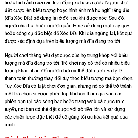
hoặc hình ảnh của các loại đồng xu hoặc cược. Người chơi
đặt cược lên biểu tượng hoặc hình ảnh mà họ nghĩ rằng đĩa
(đĩa Xóc Đĩa) sẽ dừng lại ở đó sau khi được xóc. Sau đó,
người chia bài hoặc người quản lý sẽ sử dụng một cây gậy
hoặc công cụ đặc biệt để Xóc Đĩa. Khi đĩa ngừng lại, kết quả
được xác định dựa trên biểu tượng mà đĩa đang trỏ tới.
Người chơi thắng nếu đặt cược của họ trùng khớp với biểu
tượng mà đĩa đang trỏ tới. Trò chơi này có thể có nhiều biểu
tượng khác nhau để người chơi có thể đặt cược, và tỷ lệ
thanh toán thường thay đổi tùy theo biểu tượng mà bạn chọn.
Tuy Xóc Đĩa có luật chơi đơn giản, nhưng nó có thể trở thành
một trò chơi cá cược phức tạp khi bạn tham gia vào các
phiên bản tại các sòng bạc hoặc trang web cá cược trực
tuyến, nơi bạn có thể đặt cược với số tiền lớn và sử dụng
các chiến lược đặc biệt để cố gắng tối ưu hóa kết quả của
mình.