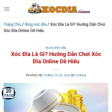
Bỏ
qua
nội
dung
Trang Chủ
/
Blog xóc đĩa
/
Xóc Đĩa Là Gì? Hướng Dẫn Chơi
Xóc Đĩa Online Dễ Hiểu
BLOG XÓC ĐĨA
Xóc Đĩa Là Gì? Hướng Dẫn Chơi Xóc
Đĩa Online Dễ Hiểu
POSTED ON
THÁNG 10 20, 2023
BY
OSANA
20
Th10