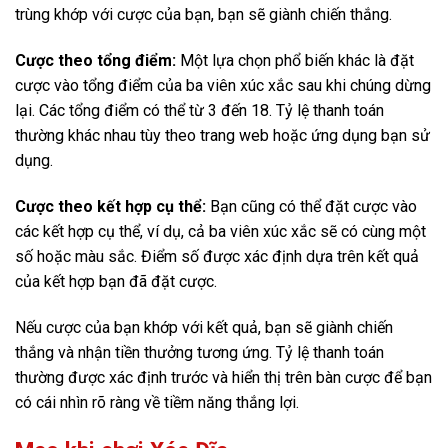
trùng khớp với cược của bạn, bạn sẽ giành chiến thắng.
Cược theo tổng điểm:
Một lựa chọn phổ biến khác là đặt
cược vào tổng điểm của ba viên xúc xắc sau khi chúng dừng
lại. Các tổng điểm có thể từ 3 đến 18. Tỷ lệ thanh toán
thường khác nhau tùy theo trang web hoặc ứng dụng bạn sử
dụng.
Cược theo kết hợp cụ thể:
Bạn cũng có thể đặt cược vào
các kết hợp cụ thể, ví dụ, cả ba viên xúc xắc sẽ có cùng một
số hoặc màu sắc. Điểm số được xác định dựa trên kết quả
của kết hợp bạn đã đặt cược.
Nếu cược của bạn khớp với kết quả, bạn sẽ giành chiến
thắng và nhận tiền thưởng tương ứng. Tỷ lệ thanh toán
thường được xác định trước và hiển thị trên bàn cược để bạn
có cái nhìn rõ ràng về tiềm năng thắng lợi.