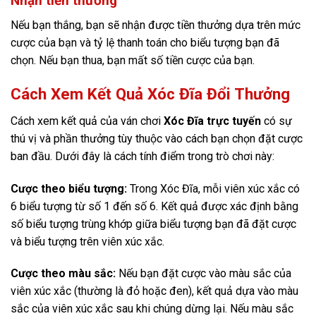
Nhận tiền thưởng
Nếu bạn thắng, bạn sẽ nhận được tiền thưởng dựa trên mức
cược của bạn và tỷ lệ thanh toán cho biểu tượng bạn đã
chọn. Nếu bạn thua, bạn mất số tiền cược của bạn.
Cách Xem Kết Quả Xóc Đĩa Đổi Thưởng
Cách xem kết quả của ván chơi
Xóc Đĩa trực tuyến
có sự
thú vị và phần thưởng tùy thuộc vào cách bạn chọn đặt cược
ban đầu. Dưới đây là cách tính điểm trong trò chơi này:
Cược theo biểu tượng:
Trong Xóc Đĩa, mỗi viên xúc xắc có
6 biểu tượng từ số 1 đến số 6. Kết quả được xác định bằng
số biểu tượng trùng khớp giữa biểu tượng bạn đã đặt cược
và biểu tượng trên viên xúc xắc.
Cược theo màu sắc:
Nếu bạn đặt cược vào màu sắc của
viên xúc xắc (thường là đỏ hoặc đen), kết quả dựa vào màu
sắc của viên xúc xắc sau khi chúng dừng lại. Nếu màu sắc