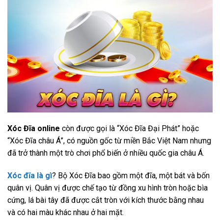
Xóc Đĩa online
còn được gọi là “Xóc Đĩa Đại Phát” hoặc
“Xóc Đĩa châu Á”, có nguồn gốc từ miền Bắc Việt Nam nhưng
đã trở thành một trò chơi phổ biến ở nhiều quốc gia châu Á.
Xóc đĩa là gì
? Bộ Xóc Đĩa bao gồm một đĩa, một bát và bốn
quân vị. Quân vị được chế tạo từ đồng xu hình tròn hoặc bìa
cứng, lá bài tây đã được cắt tròn với kích thước bằng nhau
và có hai màu khác nhau ở hai mặt.