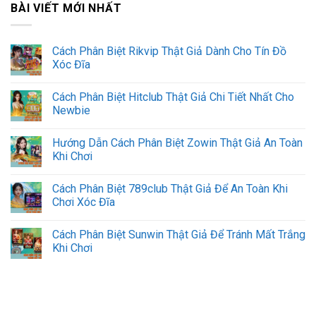
BÀI VIẾT MỚI NHẤT
Cách Phân Biệt Rikvip Thật Giả Dành Cho Tín Đồ
Xóc Đĩa
Cách Phân Biệt Hitclub Thật Giả Chi Tiết Nhất Cho
Newbie
Hướng Dẫn Cách Phân Biệt Zowin Thật Giả An Toàn
Khi Chơi
Cách Phân Biệt 789club Thật Giả Để An Toàn Khi
Chơi Xóc Đĩa
Cách Phân Biệt Sunwin Thật Giả Để Tránh Mất Trắng
Khi Chơi