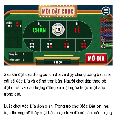
Sau khi đặt các đồng xu lên đĩa và đậy chúng bằng bát, nhà
cái sẽ Xóc Đĩa và để nó trên bàn. Người chơi tiếp theo sẽ
đặt cược vào số lượng đồng xu mặt ngửa hoặc mặt sấp
trong đĩa.
Luật chơi Xóc Đĩa đơn giản. Trong trò chơi
Xóc Đĩa online
,
bạn thường sẽ thấy một bàn cược trên đó có các biểu tượng