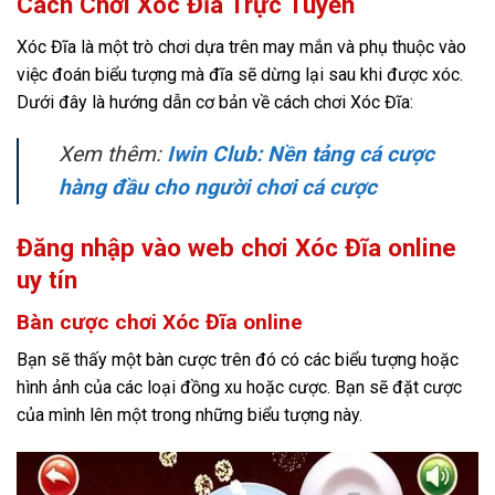
Cách Chơi Xóc Đĩa Trực Tuyến
Xóc Đĩa là một trò chơi dựa trên may mắn và phụ thuộc vào
việc đoán biểu tượng mà đĩa sẽ dừng lại sau khi được xóc.
Dưới đây là hướng dẫn cơ bản về cách chơi Xóc Đĩa:
Xem thêm:
Iwin Club: Nền tảng cá cược
hàng đầu cho người chơi cá cược
Đăng nhập vào web chơi Xóc Đĩa online
uy tín
Bàn cược chơi Xóc Đĩa online
Bạn sẽ thấy một bàn cược trên đó có các biểu tượng hoặc
hình ảnh của các loại đồng xu hoặc cược. Bạn sẽ đặt cược
của mình lên một trong những biểu tượng này.