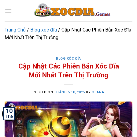
Bỏ
qua
nội
dung
Trang Chủ
/
Blog xóc đĩa
/
Cập Nhật Các Phiên Bản Xóc Đĩa
Mới Nhất Trên Thị Trường
BLOG XÓC ĐĨA
Cập Nhật Các Phiên Bản Xóc Đĩa
Mới Nhất Trên Thị Trường
POSTED ON
THÁNG 5 10, 2025
BY
OSANA
10
Th5