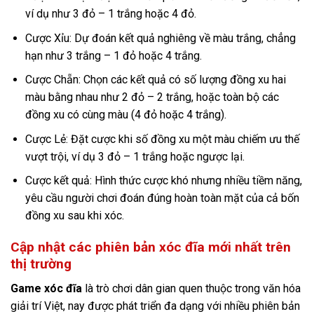
ví dụ như 3 đỏ – 1 trắng hoặc 4 đỏ.
Cược Xỉu: Dự đoán kết quả nghiêng về màu trắng, chẳng
hạn như 3 trắng – 1 đỏ hoặc 4 trắng.
Cược Chẵn: Chọn các kết quả có số lượng đồng xu hai
màu bằng nhau như 2 đỏ – 2 trắng, hoặc toàn bộ các
đồng xu có cùng màu (4 đỏ hoặc 4 trắng).
Cược Lẻ: Đặt cược khi số đồng xu một màu chiếm ưu thế
vượt trội, ví dụ 3 đỏ – 1 trắng hoặc ngược lại.
Cược kết quả: Hình thức cược khó nhưng nhiều tiềm năng,
yêu cầu người chơi đoán đúng hoàn toàn mặt của cả bốn
đồng xu sau khi xóc.
Cập nhật các phiên bản xóc đĩa mới nhất trên
thị trường
Game xóc đĩa
là trò chơi dân gian quen thuộc trong văn hóa
giải trí Việt, nay được phát triển đa dạng với nhiều phiên bản