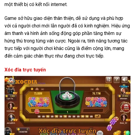
một thiết bị có kết nối internet.
Game sở hữu giao diện thân thiện, dễ sử dụng và phù hợp
với cả người chơi mới lẫn người đã có kinh nghiệm. Hiệu ứng
âm thanh và hình ảnh sống động góp phần tăng thêm sự
hứng thú trong từng ván cược. Ngoài ra, tính năng tương tác
trực tiếp với người chơi khác cũng là điểm cộng lớn, mang
đến cảm giác chân thực như đang chơi trực tiếp.
Xóc đĩa trực tuyến