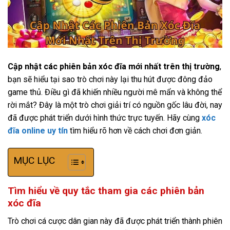
Cập nhật các phiên bản xóc đĩa mới nhất trên thị trường
,
bạn sẽ hiểu tại sao trò chơi này lại thu hút được đông đảo
game thủ. Điều gì đã khiến nhiều người mê mẩn và không thể
rời mắt? Đây là một trò chơi giải trí có nguồn gốc lâu đời, nay
đã được phát triển dưới hình thức trực tuyến. Hãy cùng
xóc
đĩa online uy tín
tìm hiểu rõ hơn về cách chơi đơn giản.
MỤC LỤC
Tìm hiểu về quy tắc tham gia các phiên bản
xóc đĩa
Trò chơi cá cược dân gian này đã được phát triển thành phiên