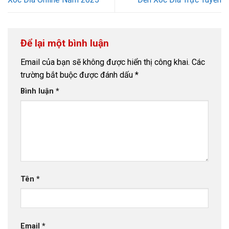
Để lại một bình luận
Email của bạn sẽ không được hiển thị công khai.
Các
trường bắt buộc được đánh dấu
*
Bình luận
*
Tên
*
Email
*