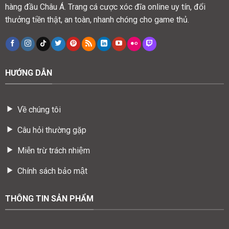
hàng đầu Châu Á. Trang cá cược xóc đĩa online uy tín, đổi
thưởng tiền thật, an toàn, nhanh chóng cho game thủ.
HƯỚNG DẪN
Về chúng tôi
Câu hỏi thường gặp
Miễn trừ trách nhiệm
Chính sách bảo mật
THÔNG TIN SẢN PHẨM