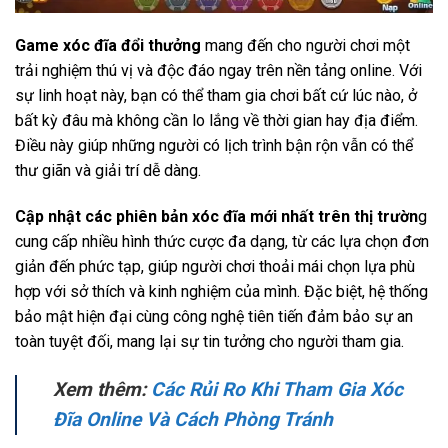
Game xóc đĩa đổi thưởng
mang đến cho người chơi một
trải nghiệm thú vị và độc đáo ngay trên nền tảng online. Với
sự linh hoạt này, bạn có thể tham gia chơi bất cứ lúc nào, ở
bất kỳ đâu mà không cần lo lắng về thời gian hay địa điểm.
Điều này giúp những người có lịch trình bận rộn vẫn có thể
thư giãn và giải trí dễ dàng.
Cập nhật các phiên bản xóc đĩa mới nhất trên thị trườn
g
cung cấp nhiều hình thức cược đa dạng, từ các lựa chọn đơn
giản đến phức tạp, giúp người chơi thoải mái chọn lựa phù
hợp với sở thích và kinh nghiệm của mình. Đặc biệt, hệ thống
bảo mật hiện đại cùng công nghệ tiên tiến đảm bảo sự an
toàn tuyệt đối, mang lại sự tin tưởng cho người tham gia.
Xem thêm:
Các Rủi Ro Khi Tham Gia Xóc
Đĩa Online Và Cách Phòng Tránh