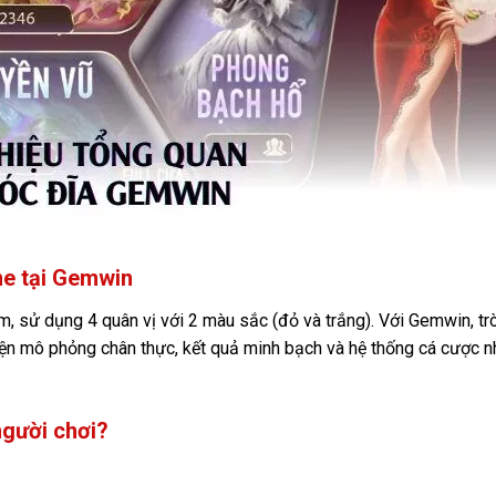
ne tại Gemwin
am, sử dụng 4 quân vị với 2 màu sắc (đỏ và trắng). Với Gemwin, tr
iện mô phỏng chân thực, kết quả minh bạch và hệ thống cá cược 
người chơi?