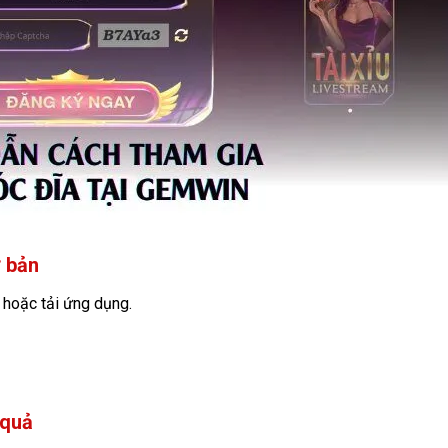
ơ bản
hoặc tải ứng dụng.
 quả