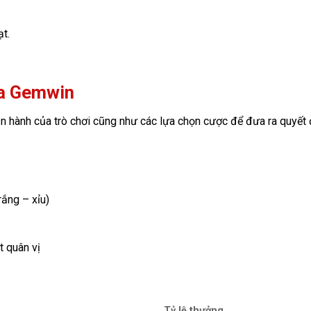
t.
ĩa Gemwin
ận hành của trò chơi cũng như các lựa chọn cược để đưa ra quyết 
rắng – xỉu)
t quân vị
Tỷ lệ thưởng