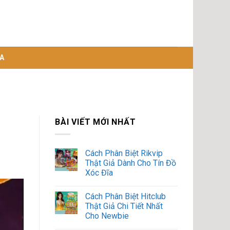
ĨA
BÀI VIẾT MỚI NHẤT
Cách Phân Biệt Rikvip
Thật Giả Dành Cho Tín Đồ
Xóc Đĩa
Cách Phân Biệt Hitclub
Thật Giả Chi Tiết Nhất
Cho Newbie