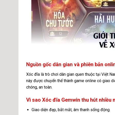
Nguồn gốc dân gian và phiên bản onli
Xóc đĩa là trò chơi dân gian quen thuộc tại Việt N
này được chuyển thể thành game online có giao d
chóng, an toàn.
Vì sao Xóc đĩa Gemwin thu hút nhiều 
Giao diện đẹp, bắt mắt, âm thanh sống động.