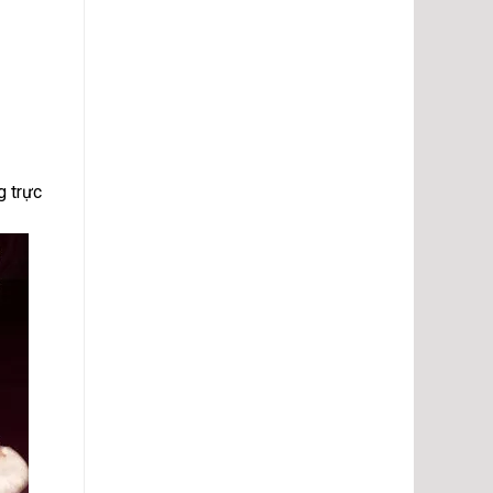
g trực