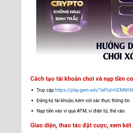
Cách tạo tài khoản chơi và nạp tiền c
Truy cập
https://play.gem.win/?affId=GEMWIN
Đăng ký tài khoản, kèm với xác thực thông tin.
Nạp tiền vào ví qua ATM, ví điện tử, thẻ cào.
Giao diện, thao tác đặt cược, xem kết