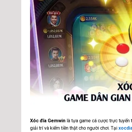
Xóc đĩa Gemwin
là tựa game cá cược trực tuyến t
giải trí và kiếm tiền thật cho người chơi. Tại
xocdi