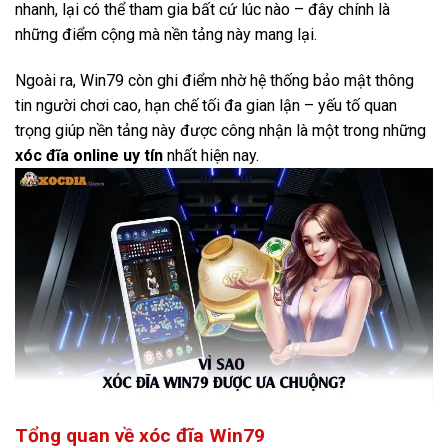
nhanh, lại có thể tham gia bất cứ lúc nào – đây chính là
những điểm cộng mà nền tảng này mang lại.
Ngoài ra, Win79 còn ghi điểm nhờ hệ thống bảo mật thông
tin người chơi cao, hạn chế tối đa gian lận – yếu tố quan
trọng giúp nền tảng này được công nhận là một trong những
xóc đĩa online uy tín
nhất hiện nay.
Tổng quan về xóc đĩa Win79