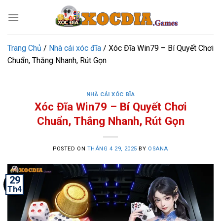
Bỏ
qua
nội
dung
Trang Chủ
/
Nhà cái xóc đĩa
/
Xóc Đĩa Win79 – Bí Quyết Chơi
Chuẩn, Thắng Nhanh, Rút Gọn
NHÀ CÁI XÓC ĐĨA
Xóc Đĩa Win79 – Bí Quyết Chơi
Chuẩn, Thắng Nhanh, Rút Gọn
POSTED ON
THÁNG 4 29, 2025
BY
OSANA
29
Th4