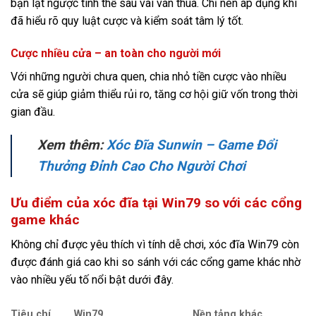
bạn lật ngược tình thế sau vài ván thua. Chỉ nên áp dụng khi
đã hiểu rõ quy luật cược và kiểm soát tâm lý tốt.
Cược nhiều cửa – an toàn cho người mới
Với những người chưa quen, chia nhỏ tiền cược vào nhiều
cửa sẽ giúp giảm thiểu rủi ro, tăng cơ hội giữ vốn trong thời
gian đầu.
Xem thêm:
Xóc Đĩa Sunwin – Game Đổi
Thưởng Đỉnh Cao Cho Người Chơi
Ưu điểm của xóc đĩa tại Win79 so với các cổng
game khác
Không chỉ được yêu thích vì tính dễ chơi, xóc đĩa Win79 còn
được đánh giá cao khi so sánh với các cổng game khác nhờ
vào nhiều yếu tố nổi bật dưới đây.
Tiêu chí
Win79
Nền tảng khác