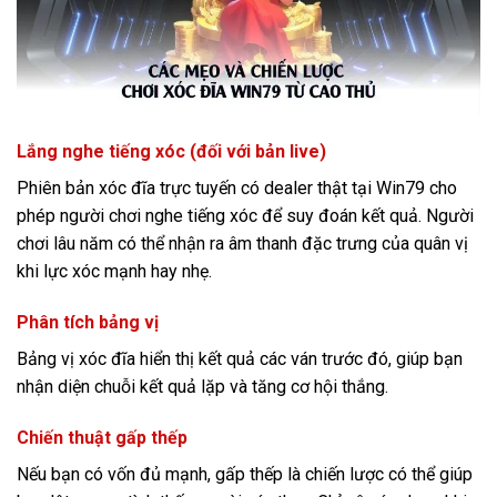
Lắng nghe tiếng xóc (đối với bản live)
Phiên bản xóc đĩa trực tuyến có dealer thật tại Win79 cho
phép người chơi nghe tiếng xóc để suy đoán kết quả. Người
chơi lâu năm có thể nhận ra âm thanh đặc trưng của quân vị
khi lực xóc mạnh hay nhẹ.
Phân tích bảng vị
Bảng vị xóc đĩa hiển thị kết quả các ván trước đó, giúp bạn
nhận diện chuỗi kết quả lặp và tăng cơ hội thắng.
Chiến thuật gấp thếp
Nếu bạn có vốn đủ mạnh, gấp thếp là chiến lược có thể giúp