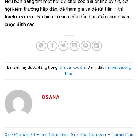
Nếu bạn đang tìm một nơi để chơi xóc đĩa online uy tín, cơ
hội kiếm thưởng hấp dẫn, dễ tham gia và dễ rút tiền – thì
hackerverse.tv
chính là cánh cửa dẫn bạn đến những ván
cược đỉnh cao.
Bài viết này được đăng trong
Nhà cái xóc đĩa
. Đánh dấu
liên kết thường
trực
.
OSANA
Xóc Đĩa Vip79 – Trò Chơi Dân
Xóc Đĩa Gemwin – Game Dân