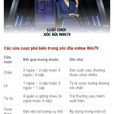
Các cửa cược phổ biến trong xóc đĩa online Win79
Cửa
Kết quả mong muốn
Ghi chú
cược
2 ngửa – 2 sấp hoặc 4
Xác suất cao, thường
Chẵn
ngửa / 4 sấp
được chọn nhiều
1 ngửa – 3 sấp hoặc 3
Tỷ lệ cược tương đương
Lẻ
ngửa – 1 sấp
với chẵn
4 quân vị giống nhau (4
Trả thưởng cao, hiếm
Tứ tử
ngửa hoặc 4 sấp)
xuất hiện
Cược
Đặt vào số lượng cụ thể
Áp dụng trong một số
theo